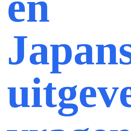
en
Japan
uitgev