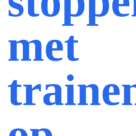
stoppe
met
traine
op