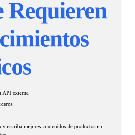
e Requieren
cimientos
icos
n API externa
rceros
lo y escriba mejores contenidos de productos en
tos.