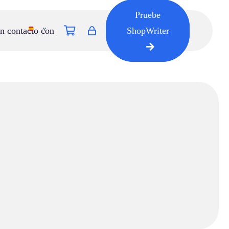
Pruebe
n contacto con
ShopWriter