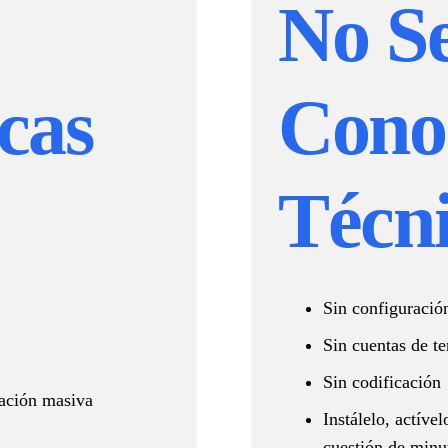
No S
cas
Cono
Técn
Sin configuració
Sin cuentas de te
Sin codificación
zación masiva
Instálelo, actíve
cuestión de minu