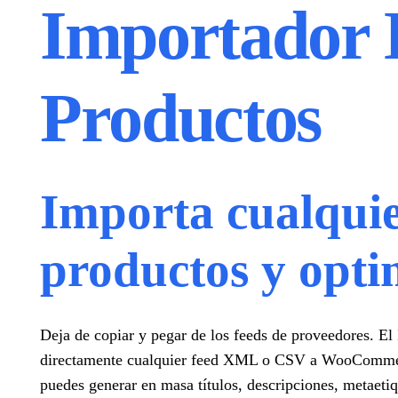
Importador 
Productos
Importa cualquie
productos y optim
Deja de copiar y pegar de los feeds de proveedores. E
directamente cualquier feed XML o CSV a WooCommerc
puedes generar en masa títulos, descripciones, metaetiqu