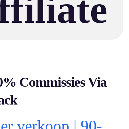
filiate
0% Commissies Via
ack
er verkoop | 90-