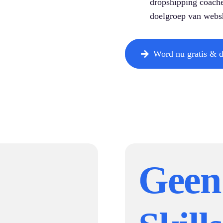
dropshipping coache
doelgroep van webs
Word nu gratis & di
Geen