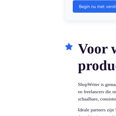
Begin nu met verd
Voor w
produ
ShopWriter is gem
en freelancers die m
schaalbare, consist
Ideale partners zi