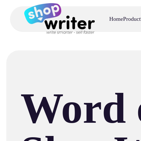
Home
Product
Word 