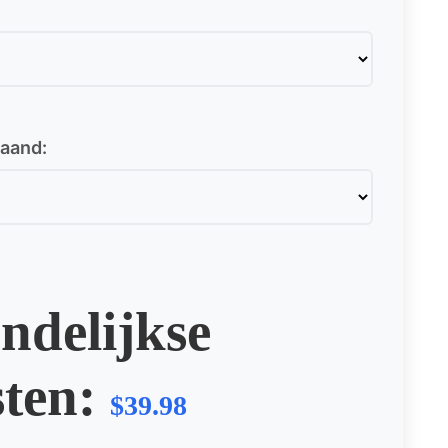
maand:
ndelijkse
ten:
$39.98