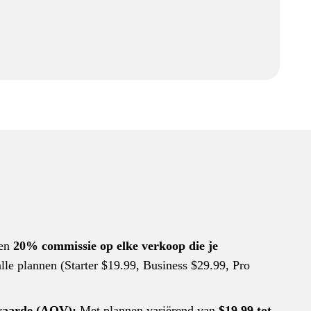
en
20% commissie op elke verkoop die je
alle plannen (Starter $19.99, Business $29.99, Pro
waarde (AOV):
Met plannen variërend van
$19,99 tot