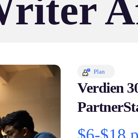
iter Af
Plan
Verdien 3
PartnerSt
$6-$18 p