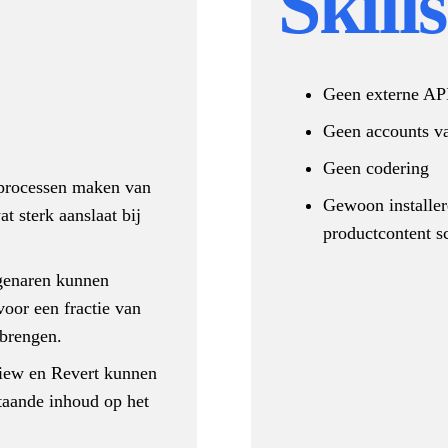
Skill
Geen externe API
Geen accounts v
Geen codering
processen maken van
Gewoon installer
sterk aanslaat bij
productcontent s
genaren kunnen
oor een fractie van
 brengen.
view en Revert kunnen
taande inhoud op het