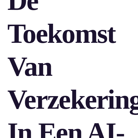
De
Toekomst
Van
Verzekerin
In Een AI-