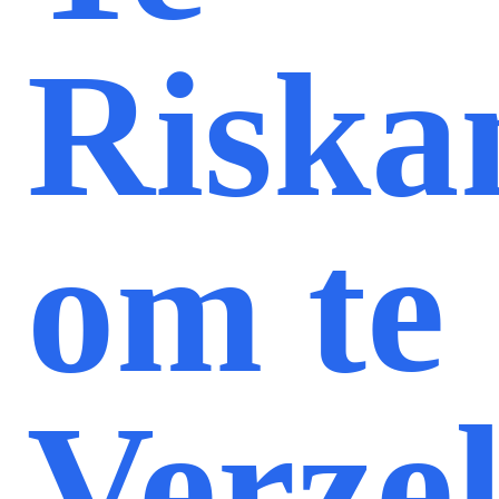
Riska
om te
Verze