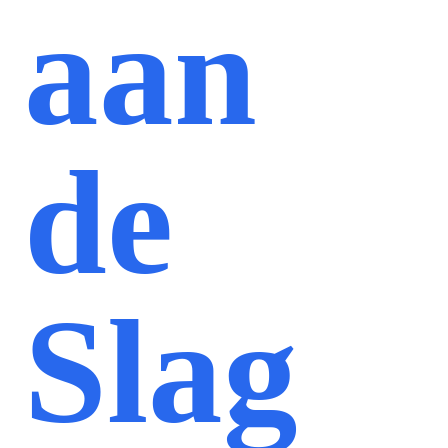
aan
de
Slag