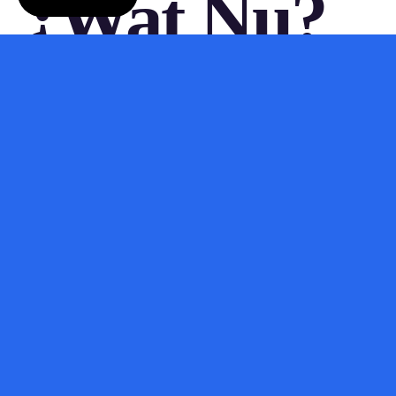
¿Wat Nu?
Als je nieuwsgierig bent naar hun vooruitgang en toekomstige
projecten, houd dan zeker hun blog in de gaten. Het is een
spannende tijd voor AI-onderzoek en met de expertise van hun
team zou Thinking Machines Lab wel eens een belangrijke
speler kunnen worden in de ontwikkeling van meer
betrouwbare AI.
Bron:
techcrunch.com