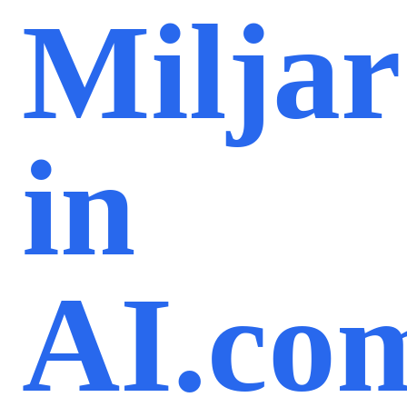
Miljar
in
AI.co