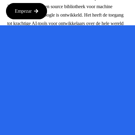
TensorFlow, een open source bibliotheek voor machine
Empezar
learning die door Google is ontwikkeld. Het heeft de toegang
tot krachtige AI-tools voor ontwikkelaars over de hele wereld
vergemakkelijkt. Dit soort projecten laat zien hoe het delen van
technologie kan leiden tot snellere vooruitgang en een breder
scala aan toepassingen.
De rol van de
overheid
Een andere belangrijke factor in dit verhaal is de rol van de
overheid. Konwinski pleit ervoor dat de Amerikaanse overheid