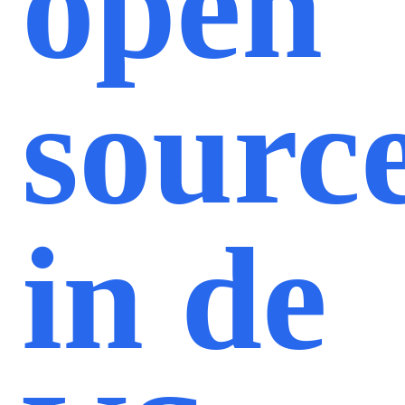
open
sourc
in de