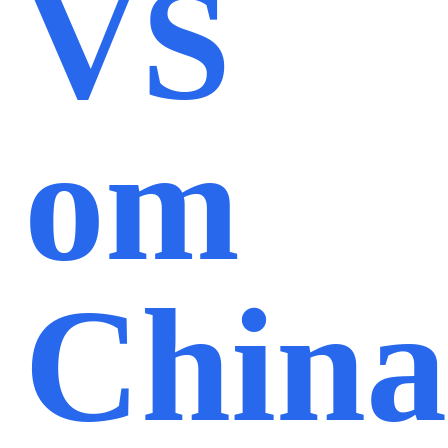
VS
om
China