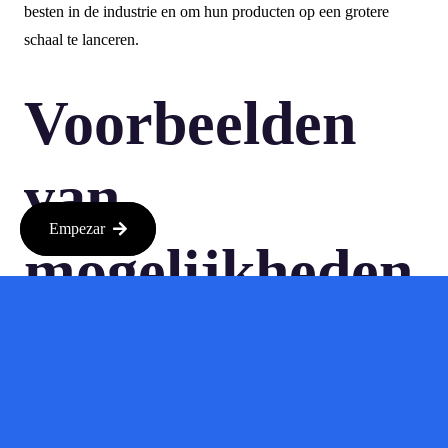
besten in de industrie en om hun producten op een grotere
schaal te lanceren.
Voorbeelden
van
Empezar
mogelijkheden
Stel je voor dat je een startup hebt die zich richt op AI-
gedreven gezondheidszorg. Met de steun van Google en Accel
kun je je technologie sneller ontwikkelen en testen. Of
misschien ben je een ondernemer die een slimme oplossing