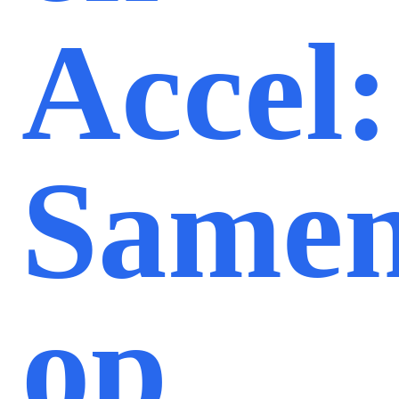
Accel:
Same
op