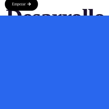
Empezar
Desarrollo
De La
IA?
De oprichting van de AAIF kan een belangrijke stap zijn in de
ontwikkeling van AI-agents. Door een gezamenlijke aanpak te