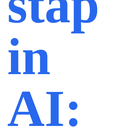
stap
in
AI: