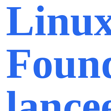
Linu
Foun
lance