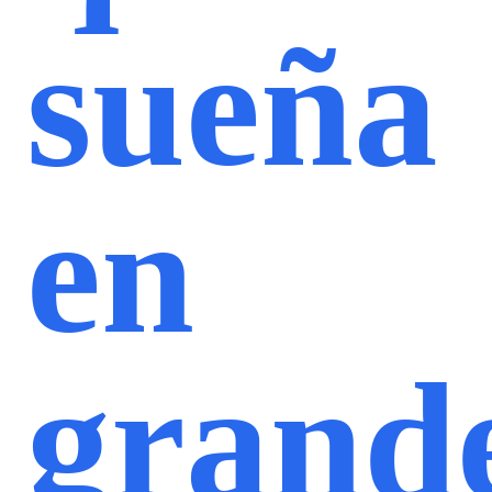
sueña
en
grand