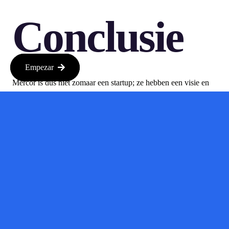
Conclusie
Empezar
Mercor is dus niet zomaar een startup; ze hebben een visie en
de middelen om een belangrijke speler in de AI-wereld te
worden. Met de juiste investeringen in de komende ronde,
kunnen ze hun ambities waarmaken en mogelijk zelfs een
enorm succesverhaal schrijven in de techindustrie.
Bron:
techcrunch.com