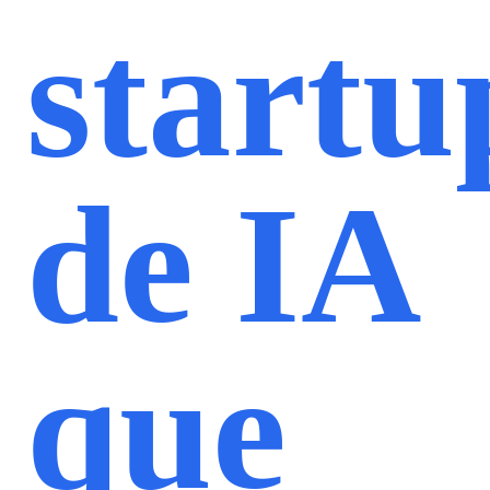
startu
de IA
que