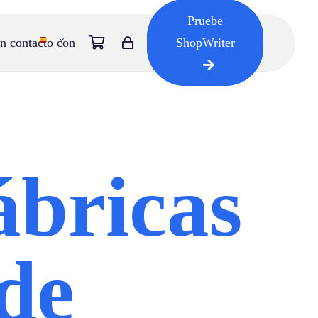
Pruebe
n contacto con
ShopWriter
ábricas
de