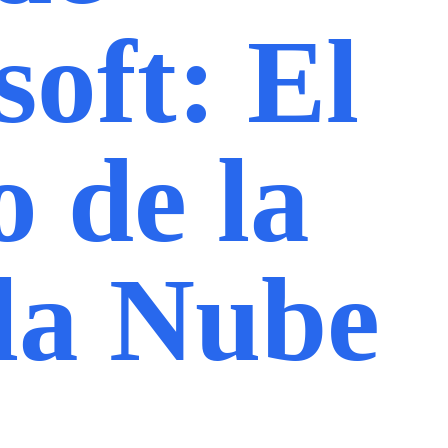
oft: El
 de la
 la Nube