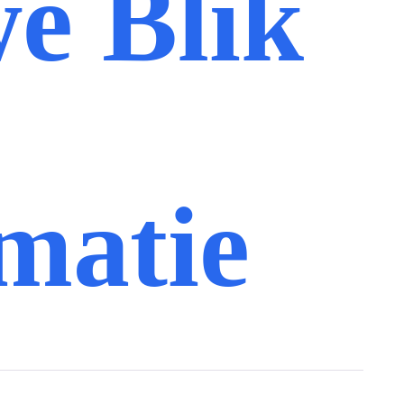
e Blik
matie