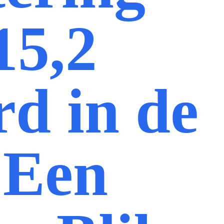
15,2
rd in de
 Een