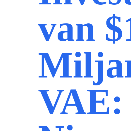
van $
Milja
VAE: