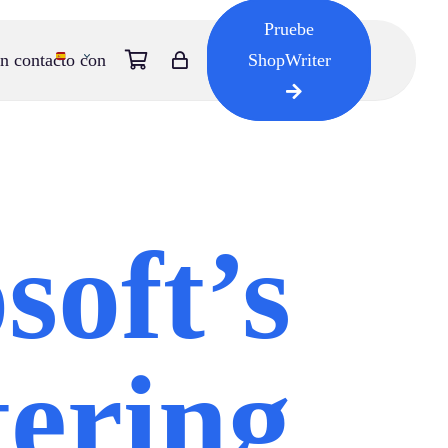
Pruebe
n contacto con
ShopWriter
soft’s
tering