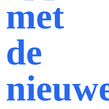
met
de
nieuw