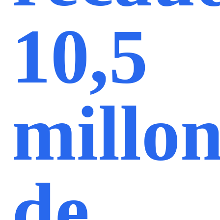
10,5
millon
de