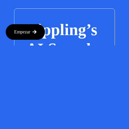
Rippling’s
Empezar
AI Spend
Console: A
Game
Changer
for