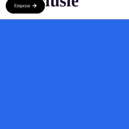
Conclusie
Empezar
OpenAI’s transitie naar een winstgevend model, met de steun
van Microsoft, is een spannende ontwikkeling in de wereld van
kunstmatige intelligentie. Het biedt kansen voor groei en
innovatie, en we kunnen ons voorbereiden op een toekomst
waarin AI een nog grotere rol speelt in ons dagelijks leven.
Wil je meer weten over dit onderwerp? Blijf ons volgen voor
de laatste updates!
Bron:
techcrunch.com