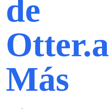
de
Otter.a
Más