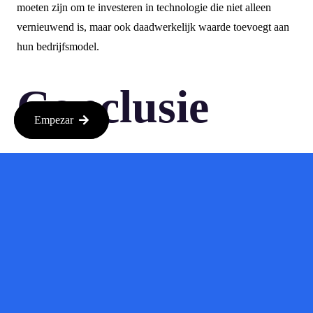
moeten zijn om te investeren in technologie die niet alleen
vernieuwend is, maar ook daadwerkelijk waarde toevoegt aan
hun bedrijfsmodel.
Conclusie
Empezar
Wall Street lijkt zijn geloof in AI te verliezen, maar dit betekent
niet dat de sector dood is. Het is een fase waarin zowel
investeerders als bedrijven moeten leren van de uitdagingen en
teleurstellingen. Door realistische verwachtingen te scheppen
en te focussen op duurzame groei, kunnen we een toekomst
zien waarin AI een waardevolle rol speelt.
Dus, als je overweegt om te investeren in AI, doe je huiswerk
en kijk verder dan de hype. De toekomst van AI is spannend,