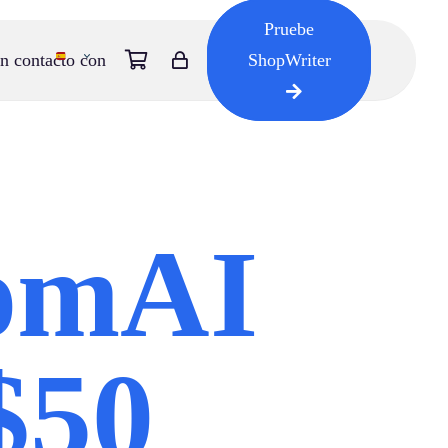
Pruebe
n contacto con
ShopWriter
omAI
$50