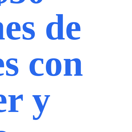
nes de
es con
er y