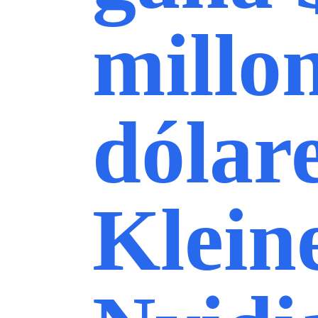
millo
dólar
Klein