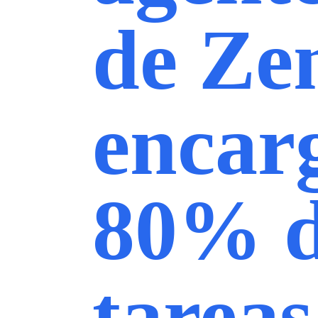
de Ze
encar
80% d
tareas