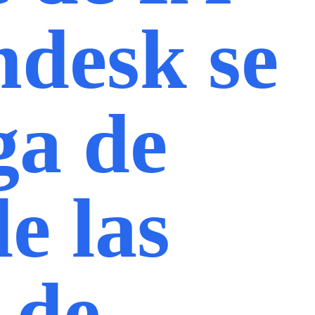
ndesk se
ga de
e las
 de