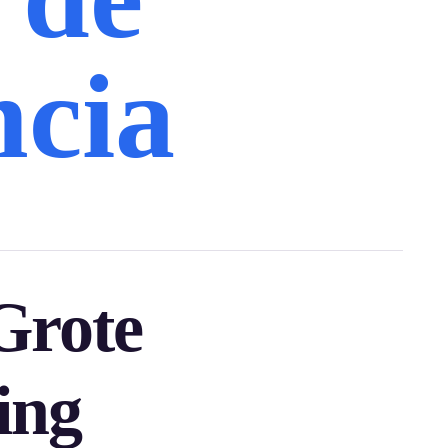
ncia
Grote
ing