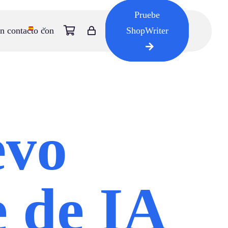
Pruebe
n contacto con
ShopWriter
evo
e de IA