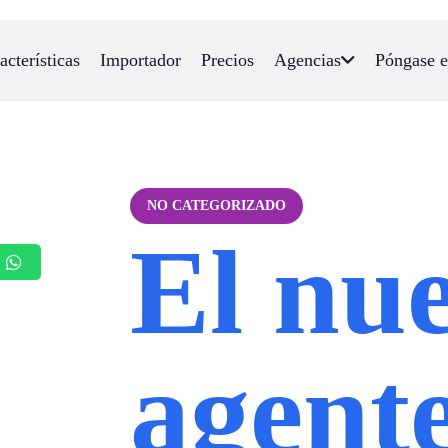
acterísticas
Importador
Precios
Agencias
Póngase e
NO CATEGORIZADO
El nu
agent