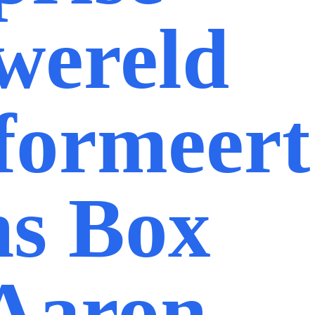
wereld
formeert
ns Box
Aaron