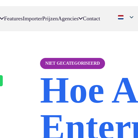
Features
Importer
Prijzen
Agencies
Contact
NIET GECATEGORISEERD
Hoe A
Enter