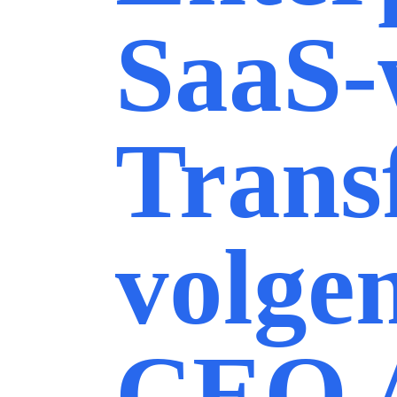
SaaS-
Trans
volge
CEO 