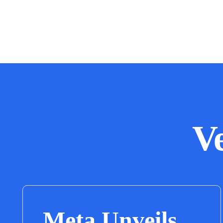
V
Meta Unveils