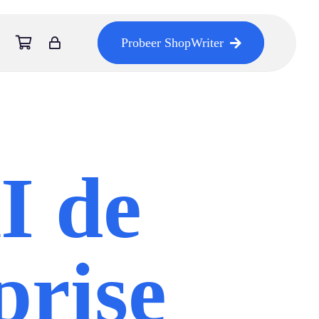
Probeer ShopWriter
I de
prise