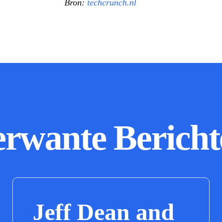
Bron:
techcrunch.nl
erwante Bericht
Jeff Dean and