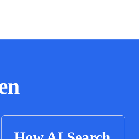
en
How AI Search