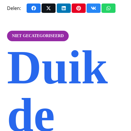
Delen:
NIET GECATEGORISEERD
Duik
de