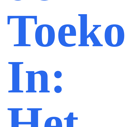
Toeko
In:
Het