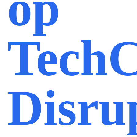
op
Tech
Disru