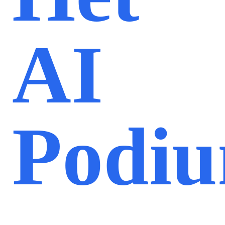
AI
Podi