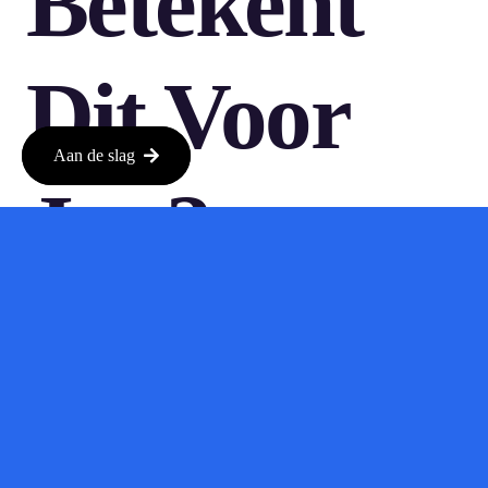
Betekent
Dit Voor
Aan de slag
Jou?
Kort samengevat: met de komst van AI-functies bij Airbnb kun
je verwachten dat je zoek- en boekervaring veel soepeler zal
verlopen. Of je nu een doorgewinterde reiziger bent of gewoon
af en toe een weekendje weg boekt, deze verbeteringen maken
het proces een stuk eenvoudiger.