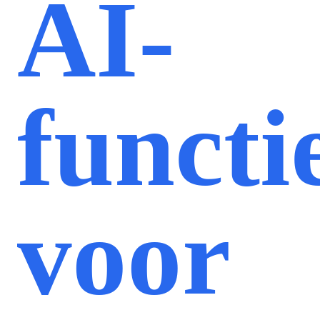
AI-
functi
voor