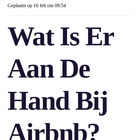
Geplaatst op
16 feb om 09:54
Wat Is Er
Aan De
Hand Bij
Airbnb?