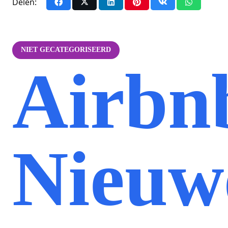
Delen:
NIET GECATEGORISEERD
Airbn
Nieuw