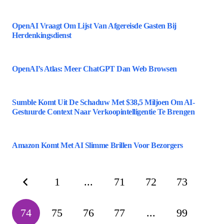
OpenAI Vraagt Om Lijst Van Afgereisde Gasten Bij
Herdenkingsdienst
OpenAI’s Atlas: Meer ChatGPT Dan Web Browsen
Sumble Komt Uit De Schaduw Met $38,5 Miljoen Om AI-
Gestuurde Context Naar Verkoopintelligentie Te Brengen
Amazon Komt Met AI Slimme Brillen Voor Bezorgers
1
...
71
72
73
74
75
76
77
...
99