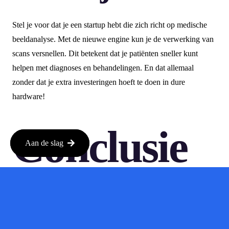
Stel je voor dat je een startup hebt die zich richt op medische
beeldanalyse. Met de nieuwe engine kun je de verwerking van
scans versnellen. Dit betekent dat je patiënten sneller kunt
helpen met diagnoses en behandelingen. En dat allemaal
zonder dat je extra investeringen hoeft te doen in dure
hardware!
Conclusie
Aan de slag
De nieuwe redeneringsengine van Clarifai biedt een geweldige
kans voor iedereen die met AI aan de slag wil. Niet alleen ga je
sneller, maar je houdt ook nog eens meer geld over. Dit maakt