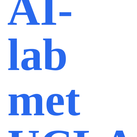
AI-
lab
met