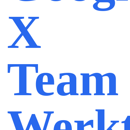
X
Team
Werk