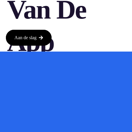
Van De
App
Aan de slag
De Android-versie van TwinMind is al beschikbaar, en ze
hebben ook een iPhone-versie in de maak. Dit betekent dat je
deze handige tool op verschillende apparaten kunt gebruiken,
afhankelijk van waar jij het meeste mee werkt. Dit maakt het
toegankelijk voor een breed publiek, wat natuurlijk de
bedoeling is.