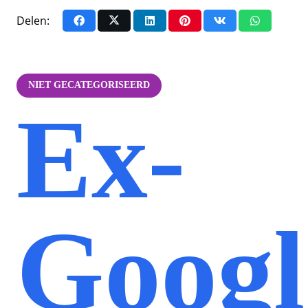
Delen:
NIET GECATEGORISEERD
Ex-
Googl