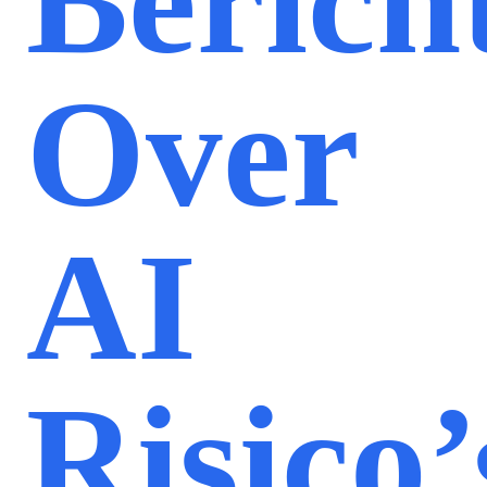
Berich
Over
AI
Risico’