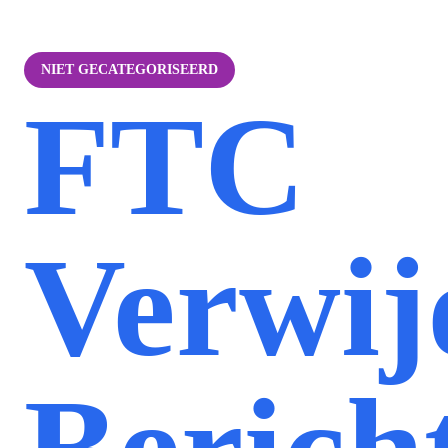
NIET GECATEGORISEERD
FTC
Verwij