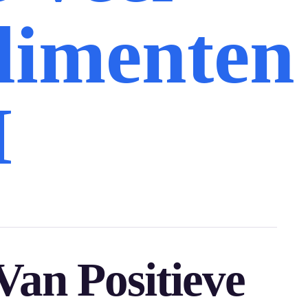
imenten
I
Van Positieve