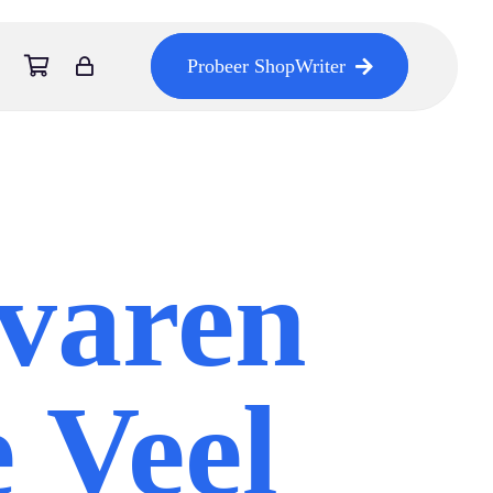
Probeer ShopWriter
varen
 Veel