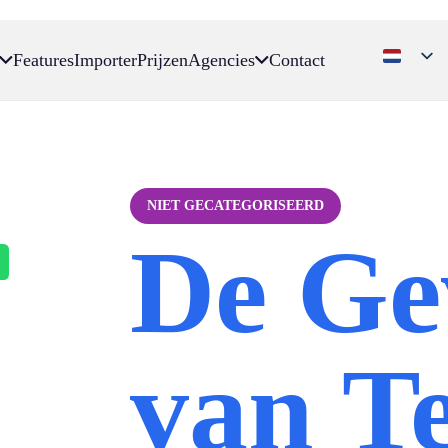
Features
Importer
Prijzen
Agencies
Contact
NIET GECATEGORISEERD
De Ge
van Te