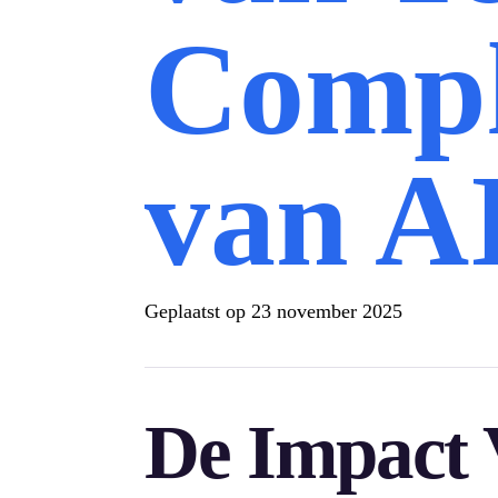
Compl
van A
Geplaatst op
23 november 2025
De Impact 