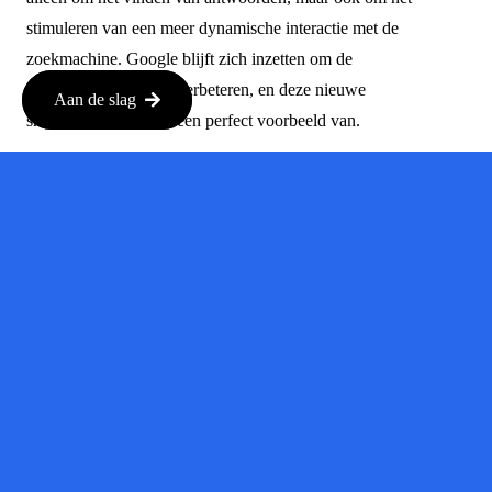
stimuleren van een meer dynamische interactie met de
zoekmachine. Google blijft zich inzetten om de
gebruikerservaring te verbeteren, en deze nieuwe
Aan de slag
snelkoppeling is daar een perfect voorbeeld van.
Conclusie
Met de nieuwe AI-modus in Chrome op mobiele apparaten
wordt het stellen van vragen een stuk eenvoudiger en
interactiever. Of je nu in de VS bent of ergens anders ter
wereld, deze functie maakt het makkelijker om complexe
onderwerpen te verkennen. Blijf op de hoogte, want deze
functie zal binnenkort beschikbaar zijn in veel meer landen en
talen!