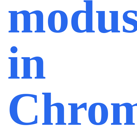
modu
in
Chro