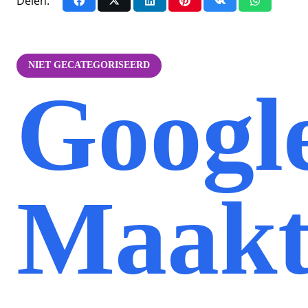
Delen:
NIET GECATEGORISEERD
Googl
Maak