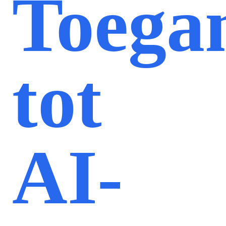
Toega
tot
AI-