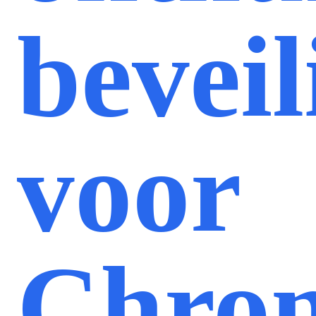
bevei
voor
Chro