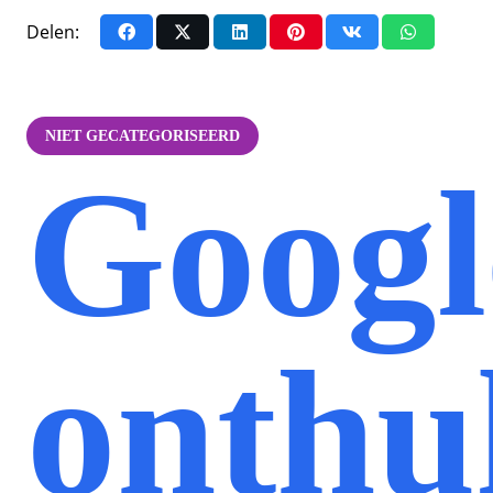
Delen:
NIET GECATEGORISEERD
Googl
onthu