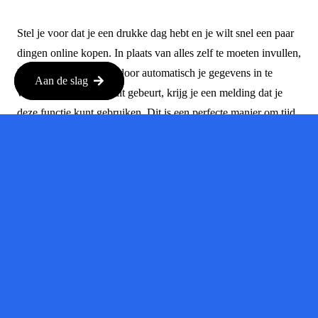
Stel je voor dat je een drukke dag hebt en je wilt snel een paar
dingen online kopen. In plaats van alles zelf te moeten invullen,
kan Chrome je helpen door automatisch je gegevens in te
Aan de slag
vullen. Maar voordat dit gebeurt, krijg je een melding dat je
deze functie kunt gebruiken. Dit is een perfecte manier om tijd
te besparen, terwijl je toch controle houdt over wat er met je
gegevens gebeurt.
Conclusie
Google neemt de beveiliging van zijn gebruikers serieus,
vooral met de komst van nieuwe agentische functies in