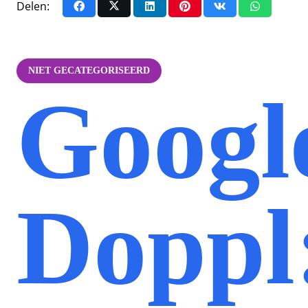
Delen:
NIET GECATEGORISEERD
Googl
Doppl