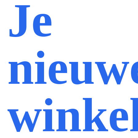
Je
nieuw
winke