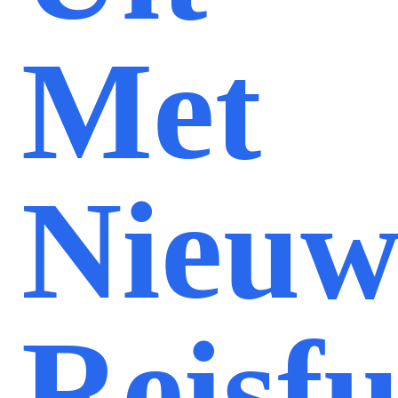
Met
Nieuw
Reisfu