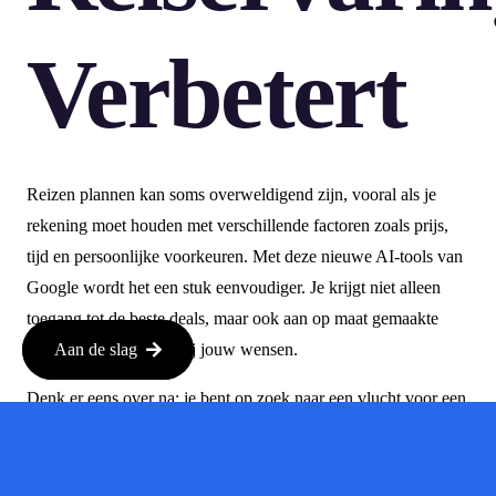
Verbetert
Reizen plannen kan soms overweldigend zijn, vooral als je
rekening moet houden met verschillende factoren zoals prijs,
tijd en persoonlijke voorkeuren. Met deze nieuwe AI-tools van
Google wordt het een stuk eenvoudiger. Je krijgt niet alleen
toegang tot de beste deals, maar ook aan op maat gemaakte
suggesties die passen bij jouw wensen.
Aan de slag
Denk er eens over na: je bent op zoek naar een vlucht voor een
zomervakantie. Je voert je voorkeuren in en binnen enkele
seconden zie je een overzicht van de goedkoopste opties,
inclusief eventuele extra’s zoals hotels en autoverhuur. Dit soort