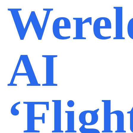
Werel
AI
‘Fligh