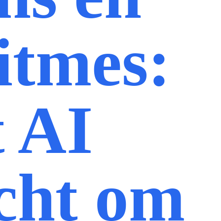
itmes:
 AI
cht om