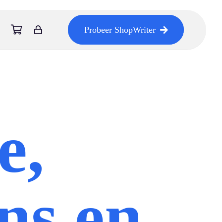
Probeer ShopWriter
e,
ns en