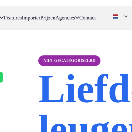
Features
Importer
Prijzen
Agencies
Contact
NIET GECATEGORISEERD
Liefd
leuge