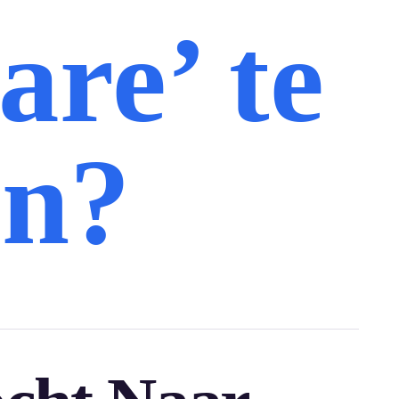
are’ te
en?