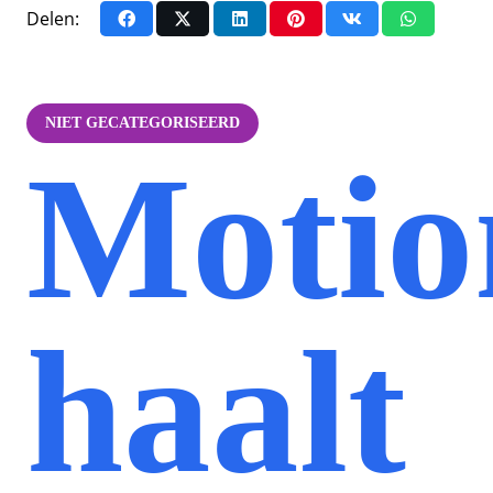
Delen:
NIET GECATEGORISEERD
Motio
haalt