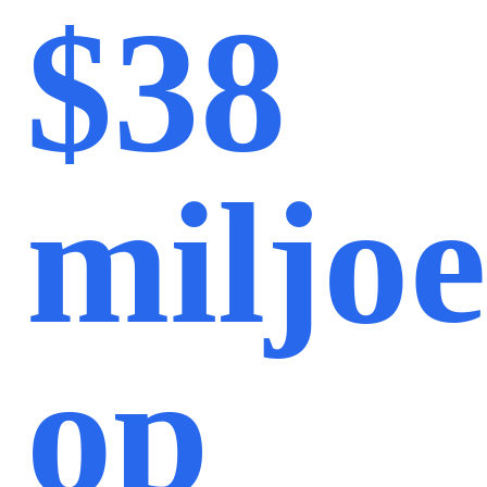
$38
miljo
op