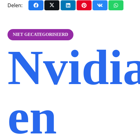
Delen:
NIET GECATEGORISEERD
Nvidi
en