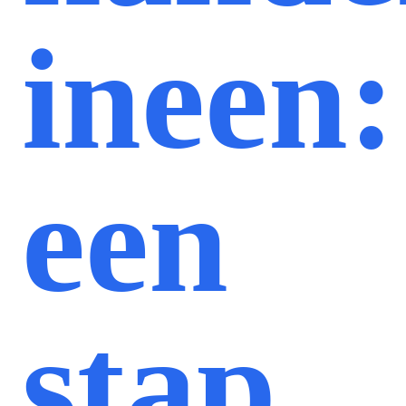
ineen:
een
stap