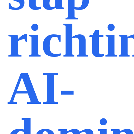
richti
AI-