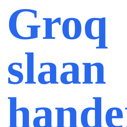
Groq
slaan
hande