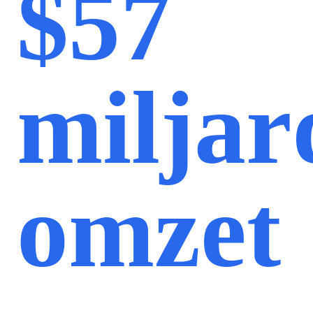
$57
miljar
omzet