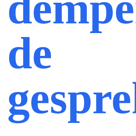
dempe
de
gespr