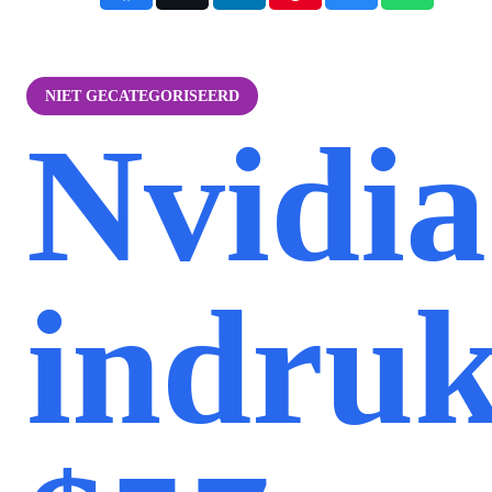
NIET GECATEGORISEERD
Nvidia
indru