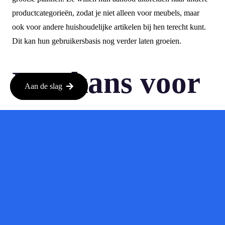
productcategorieën, zodat je niet alleen voor meubels, maar
ook voor andere huishoudelijke artikelen bij hen terecht kunt.
Dit kan hun gebruikersbasis nog verder laten groeien.
Een kans voor
Aan de slag
consumenten
Voor jou als consument betekent dit dat je meer keuze en betere
aanbevelingen kunt verwachten. De AI-technologie wordt
steeds slimmer en kan je helpen om de perfecte producten te
vinden, zonder dat je urenlang hoeft te zoeken. Het is een
spannende tijd om te winkelen!