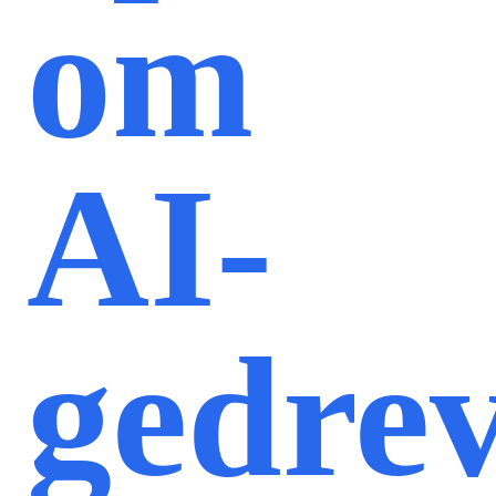
om
AI-
gedre