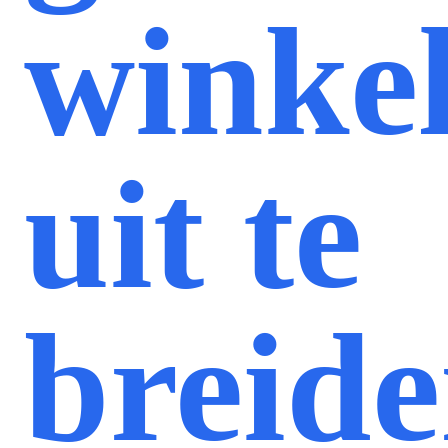
winke
uit te
breid