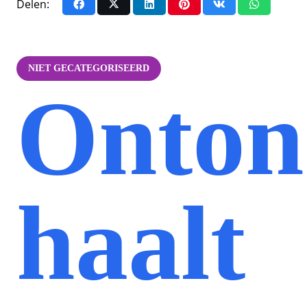
Delen:
NIET GECATEGORISEERD
Onton
haalt