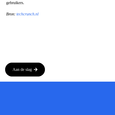
gebruikers.
Bron:
techcrunch.nl
Aan de slag