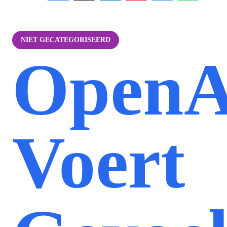
NIET GECATEGORISEERD
OpenA
Voert