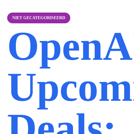
NIET GECATEGORISEERD
OpenA
Upcom
Deals: