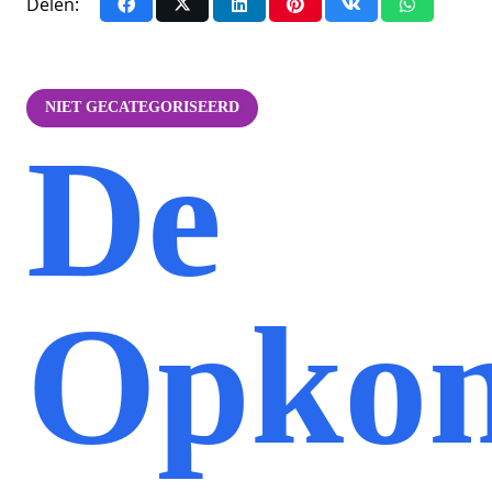
Delen:
NIET GECATEGORISEERD
De
Opko