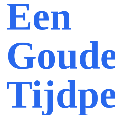
Een
Goud
Tijdp