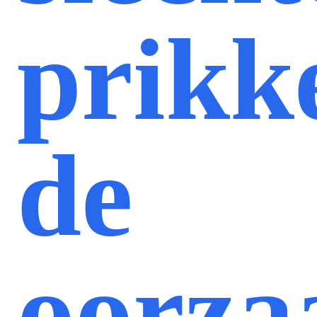
prikk
de
oorza