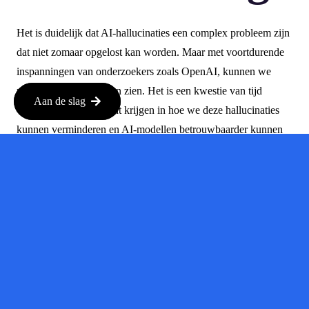
Het is duidelijk dat AI-hallucinaties een complex probleem zijn
dat niet zomaar opgelost kan worden. Maar met voortdurende
inspanningen van onderzoekers zoals OpenAI, kunnen we
misschien verbeteringen zien. Het is een kwestie van tijd
Aan de slag
voordat we meer inzicht krijgen in hoe we deze hallucinaties
kunnen verminderen en AI-modellen betrouwbaarder kunnen
maken.
In de tussentijd is het belangrijk om kritisch te blijven over de
informatie die je van AI-systemen ontvangt. Vertrouw niet
blindelings op wat ze zeggen en doe altijd je eigen onderzoek.
AI is een krachtig hulpmiddel, maar het is geen vervanging
voor menselijke kennis en ervaring.
Dus, de volgende keer dat je met een chatbot praat en het iets
zegt dat niet helemaal klopt, weet dan dat dit een uitdaging is