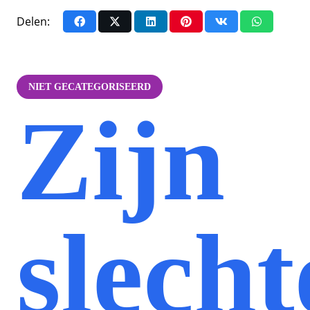
Delen:
NIET GECATEGORISEERD
Zijn
slecht