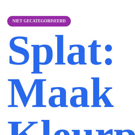
NIET GECATEGORISEERD
Splat:
Maak