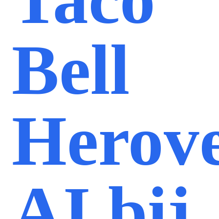
Bell
Herov
AI bij