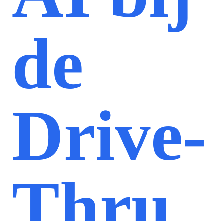
de
Drive-
Thru