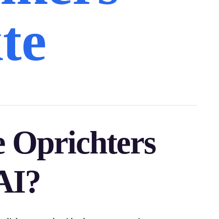
te
 Oprichters
AI?