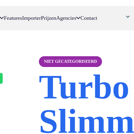
Features
Importer
Prijzen
Agencies
Contact
NIET GECATEGORISEERD
Turbo
Slimm