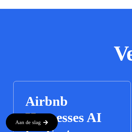
V
Airbnb
Harnesses AI
Aan de slag