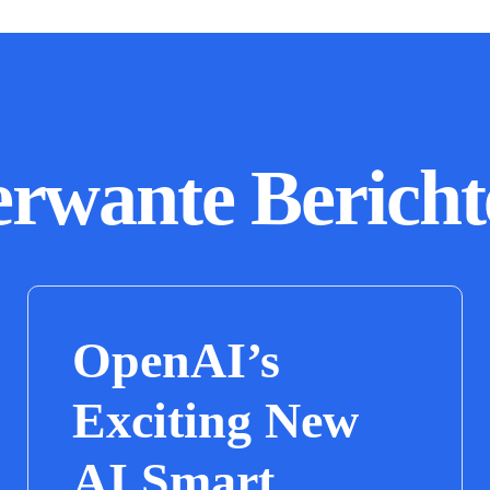
erwante Bericht
OpenAI’s
Exciting New
AI Smart