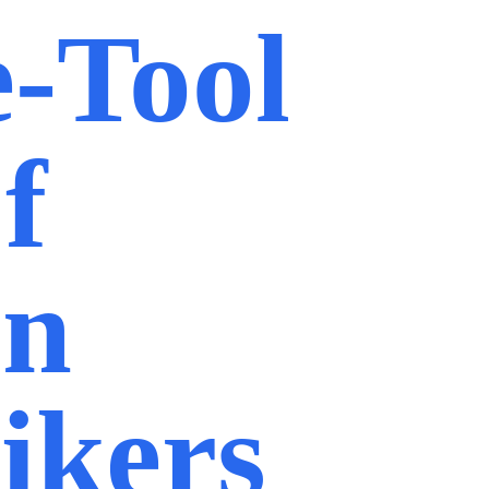
e-Tool
f
en
ikers