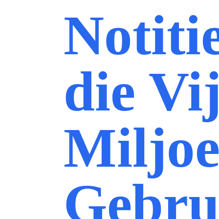
Notiti
die Vij
Miljo
Gebru