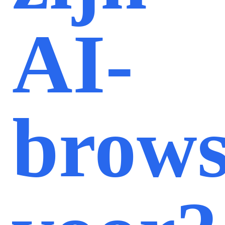
AI-
brows