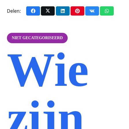
Delen:
NIET GECATEGORISEERD
Wie
zijn