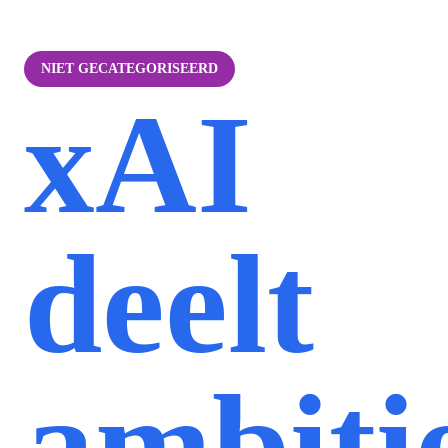
NIET GECATEGORISEERD
xAI
deelt
ambiti