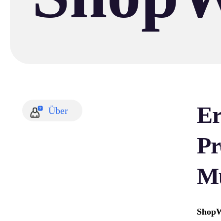
Er
Über
Pr
Mü
ShopW