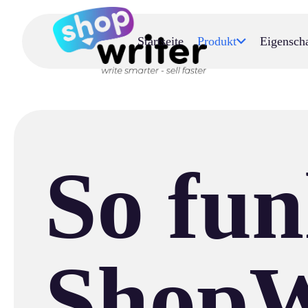
Startseite
Produkt
Eigensch
So fun
ShopW