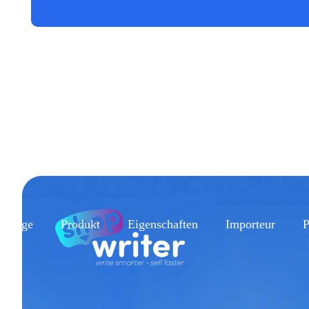
epage
Produkt
Eigenschaften
Importeur
P