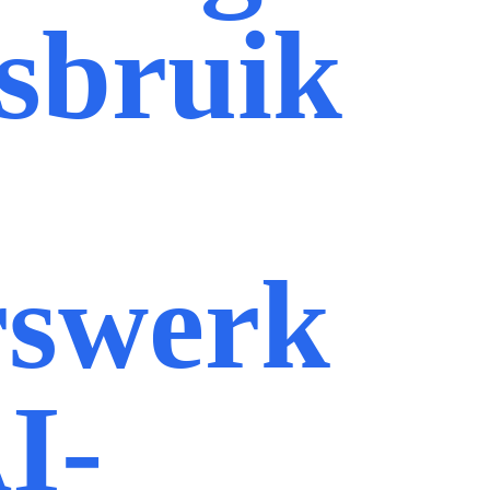
sbruik
rswerk
I-