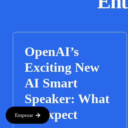
Ent
OpenAI’s
Exciting New
AI Smart
Speaker: What
to Expect
Empezar