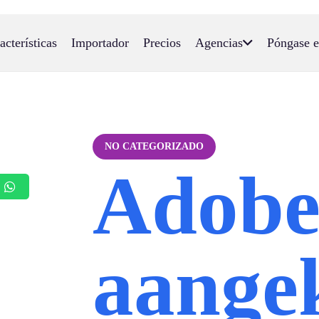
acterísticas
Importador
Precios
Agencias
Póngase e
NO CATEGORIZADO
Adob
aange