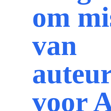
om mi
van
auteu
voor A