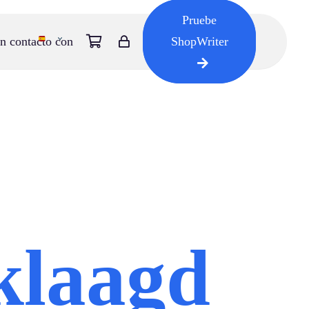
Pruebe
n contacto con
ShopWriter
e
klaagd